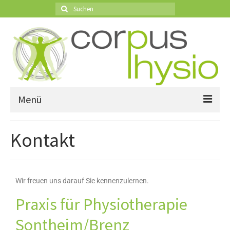
Menü
Startseite
Kontakt
Leistungen
Über Uns
Wir freuen uns darauf Sie kennenzulernen.
Öffnungszeiten
Praxis für Physiotherapie
Kontakt
Sontheim/Brenz