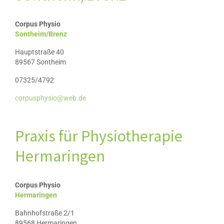
Impressum
Datenschutz
Corpus Physio
Sontheim/Brenz
Hauptstraße 40
89567 Sontheim
07325/4792
corpusphysio@web.de
Praxis für Physiotherapie
Hermaringen
Corpus Physio
Hermaringen
Bahnhofstraße 2/1
89568 Hermaringen